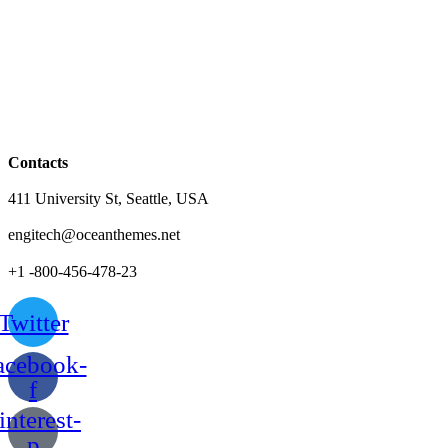
Contacts
411 University St, Seattle, USA
engitech@oceanthemes.net
+1 -800-456-478-23
Twitter
acebook-
f
interest-
p