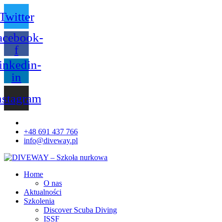
Twitter
acebook-
f
inkedin-
in
nstagram
+48 691 437 766
info@diveway.pl
Home
O nas
Aktualności
Szkolenia
Discover Scuba Diving
ISSF