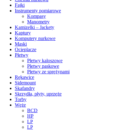
Fajki
Instrumenty pomiarowe
Kompasy
Manometry
Kamizelki – Jackety
Kaptury
Komputery nurkowe
Maski
Ocieplacze
Płetwy
Płetwy kaloszowe
Płetwy paskowe
Płetwy ze sprężynami
Rękawice
Sidemount
Skafandry
Skrzydła, płyty, uprzęże
Torby
Węże
BCD
HP
LP
LP