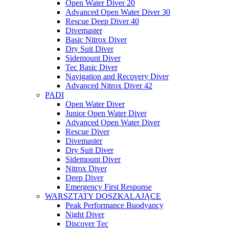
Open Water Diver 20
Advanced Open Water Diver 30
Rescue Deep Diver 40
Divemaster
Basic Nitrox Diver
Dry Suit Diver
Sidemount Diver
Tec Basic Diver
Navigation and Recovery Diver
Advanced Nitrox Diver 42
PADI
Open Water Diver
Junior Open Water Diver
Advanced Open Water Diver
Rescue Diver
Divemaster
Dry Suit Diver
Sidemount Diver
Nitrox Diver
Deep Diver
Emergency First Response
WARSZTATY DOSZKALAJĄCE
Peak Performance Buodyancy
Night Diver
Discover Tec