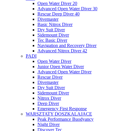
Open Water Diver 20
Advanced Open Water Diver 30
Rescue Deep Diver 40
Divemaster
Basic Nitrox Diver
Dry Suit Diver
Sidemount Diver
Tec Basic Diver
Navigation and Recovery Diver
Advanced Nitrox Diver 42
PADI
Open Water Diver
Junior Open Water Diver
Advanced Open Water Diver
Rescue Diver
Divemaster
Dry Suit Diver
Sidemount Diver
Nitrox Diver
Deep Diver
Emergency First Response
WARSZTATY DOSZKALAJĄCE
Peak Performance Buodyancy
Night Diver
Discover Tec